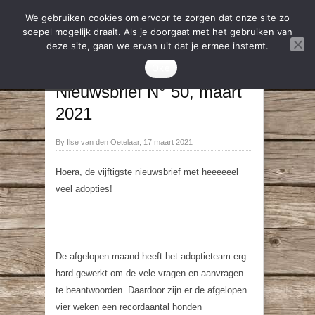
We gebruiken cookies om ervoor te zorgen dat onze site zo
soepel mogelijk draait. Als je doorgaat met het gebruiken van
deze site, gaan we ervan uit dat je ermee instemt.
Nieuws
,
Nieuwsbrief
Oke
→
←
Nieuwsbrief N° 50, maart
2021
By Ilse van den Oetelaar, 17 maart 2021
Hoera, de vijftigste nieuwsbrief met heeeeeel
veel adopties!
De afgelopen maand heeft het adoptieteam erg
hard gewerkt om de vele vragen en aanvragen
te beantwoorden. Daardoor zijn er de afgelopen
vier weken een recordaantal honden