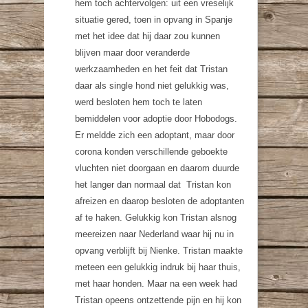
hem toch achtervolgen: uit een vreselijk
situatie gered, toen in opvang in Spanje
met het idee dat hij daar zou kunnen
blijven maar door veranderde
werkzaamheden en het feit dat Tristan
daar als single hond niet gelukkig was,
werd besloten hem toch te laten
bemiddelen voor adoptie door Hobodogs.
Er meldde zich een adoptant, maar door
corona konden verschillende geboekte
vluchten niet doorgaan en daarom duurde
het langer dan normaal dat Tristan kon
afreizen en daarop besloten de adoptanten
af te haken. Gelukkig kon Tristan alsnog
meereizen naar Nederland waar hij nu in
opvang verblijft bij Nienke. Tristan maakte
meteen een gelukkig indruk bij haar thuis,
met haar honden. Maar na een week had
Tristan opeens ontzettende pijn en hij kon