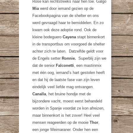
Rose kan rechtstreeks naar hen toe. Galgo
Mia
werd door iemand gezien op de
Facebookpagina van de shelter en ons
werd gevraagd haar te bemiddelen. En zo
kwam ook deze adoptie rond. Ook de
kleine bodeguero
Cayena
stapt binnenkort
in de transportbus om voorgoed de shelter
achter zich te laten. Datzelfde geldt voor
de Engels setter
Ronnie.
Superblij zijn we
dat de senior
Falconetti
, een mastinmix
met één oog, iemand’s hart gestolen heeft
en dat hij de laatste fase van zijn leven
eindelijk veel liefde mag ontvangen.
Canalla
, het bruine hondje met de
bijzondere vacht, moest eerst behandeld
worden in Spanje voordat ze kon afreizen,
maar binnenkort is het zover! Heel veel
mensen reageerden op de mooie
Thor
,
een jonge Weimaraner. Onder hen een