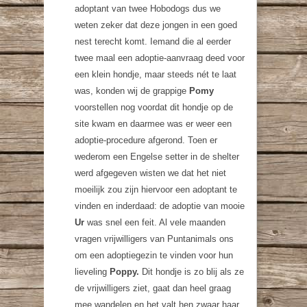
adoptant van twee Hobodogs dus we
weten zeker dat deze jongen in een goed
nest terecht komt. Iemand die al eerder
twee maal een adoptie-aanvraag deed voor
een klein hondje, maar steeds nét te laat
was, konden wij de grappige
Pomy
voorstellen nog voordat dit hondje op de
site kwam en daarmee was er weer een
adoptie-procedure afgerond. Toen er
wederom een Engelse setter in de shelter
werd afgegeven wisten we dat het niet
moeilijk zou zijn hiervoor een adoptant te
vinden en inderdaad: de adoptie van mooie
Ur
was snel een feit. Al vele maanden
vragen vrijwilligers van Puntanimals ons
om een adoptiegezin te vinden voor hun
lieveling
Poppy.
Dit hondje is zo blij als ze
de vrijwilligers ziet, gaat dan heel graag
mee wandelen en het valt hen zwaar haar