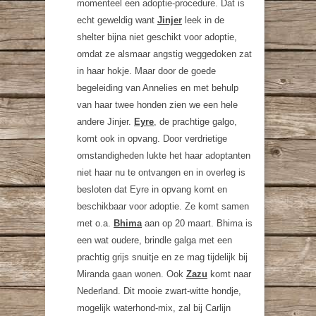
momenteel een adoptie-procedure. Dat is
echt geweldig want
Jinjer
leek in de
shelter bijna niet geschikt voor adoptie,
omdat ze alsmaar angstig weggedoken zat
in haar hokje. Maar door de goede
begeleiding van Annelies en met behulp
van haar twee honden zien we een hele
andere Jinjer.
Eyre
, de prachtige galgo,
komt ook in opvang. Door verdrietige
omstandigheden lukte het haar adoptanten
niet haar nu te ontvangen en in overleg is
besloten dat Eyre in opvang komt en
beschikbaar voor adoptie. Ze komt samen
met o.a.
Bhima
aan op 20 maart. Bhima is
een wat oudere, brindle galga met een
prachtig grijs snuitje en ze mag tijdelijk bij
Miranda gaan wonen. Ook
Zazu
komt naar
Nederland. Dit mooie zwart-witte hondje,
mogelijk waterhond-mix, zal bij Carlijn