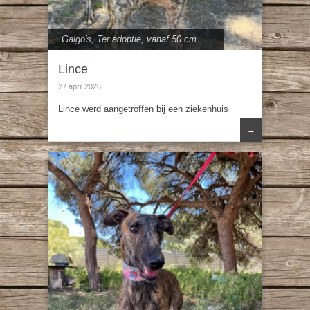
Galgo's
,
Ter adoptie
,
vanaf 50 cm
Lince
27 april 2026
Lince werd aangetroffen bij een ziekenhuis
→