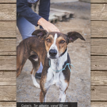
Galgo's
,
Ter adoptie
,
vanaf 50 cm