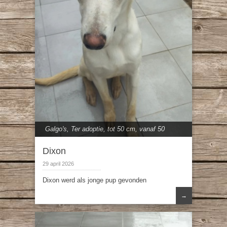
Galgo's
,
Ter adoptie
,
tot 50 cm
,
vanaf 50
cm
Dixon
29 april 2026
Dixon werd als jonge pup gevonden
→