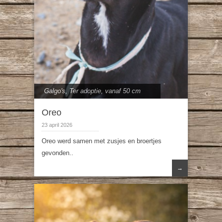
Galgo's
,
Ter adoptie
,
vanaf 50 cm
Oreo
23 april 2026
Oreo werd samen met zusjes en broertjes
gevonden..
→