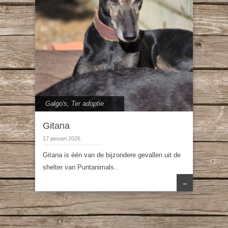
Galgo's
,
Ter adoptie
Gitana
17 januari 2026
Gitana is één van de bijzondere gevallen uit de
shelter van Puntanimals..
→