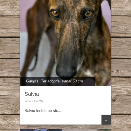
Galgo's
,
Ter adoptie
,
vanaf 50 cm
Salvia
26 april 2026
Salvia leefde op straat
→