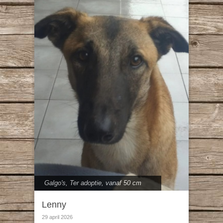
Galgo's
,
Ter adoptie
,
vanaf 50 cm
Lenny
29 april 2026