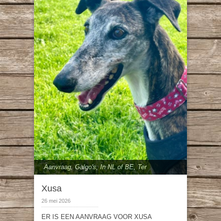
Aanvraag
,
Galgo's
,
In NL of BE
,
Ter
adoptie
,
vanaf 50 cm
Xusa
26 mei 2026
ER IS EEN AANVRAAG VOOR XUSA