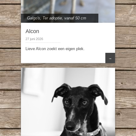
Galgo's
,
Ter adoptie
,
vanaf 50 cm
Alcon
27 juni 2026
Lieve Alcon zoekt een eigen plek.
→