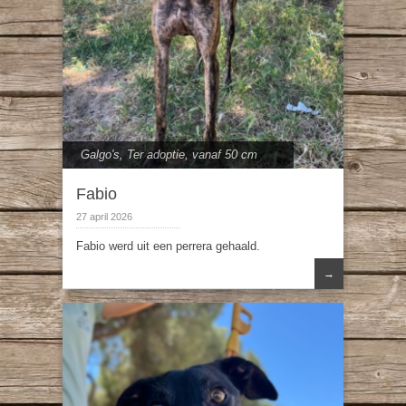
Galgo's
,
Ter adoptie
,
vanaf 50 cm
Fabio
27 april 2026
Fabio werd uit een perrera gehaald.
→