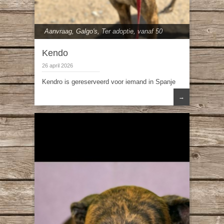
Aanvraag
,
Galgo's
,
Ter adoptie
,
vanaf 50
cm
Kendo
26 april 2026
Kendro is gereserveerd voor iemand in Spanje
→