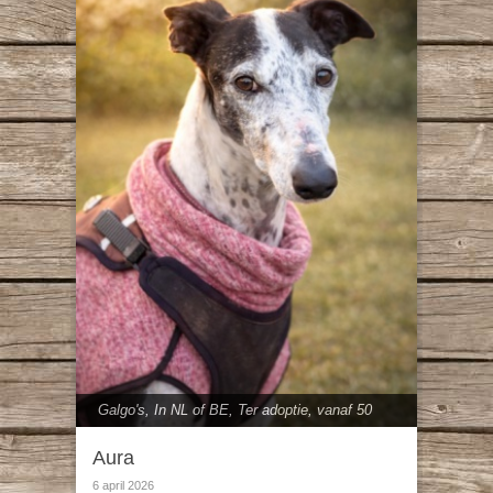
Galgo's
,
In NL of BE
,
Ter adoptie
,
vanaf 50
cm
Aura
6 april 2026