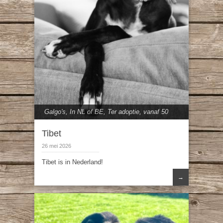
Galgo's
,
In NL of BE
,
Ter adoptie
,
vanaf 50
cm
Tibet
26 mei 2026
Tibet is in Nederland!
→