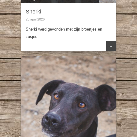
Sherki
23 april 2026
Sherki werd gevonden met zijn broertjes en
zusjes
→