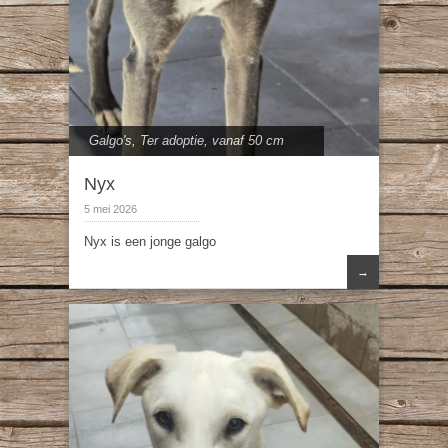
Galgo's
,
Ter adoptie
,
vanaf 50 cm
Nyx
5 mei 2026
Nyx is een jonge galgo
→