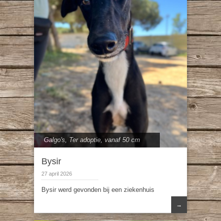
Galgo's
,
Ter adoptie
,
vanaf 50 cm
Bysir
27 april 2026
Bysir werd gevonden bij een ziekenhuis
→