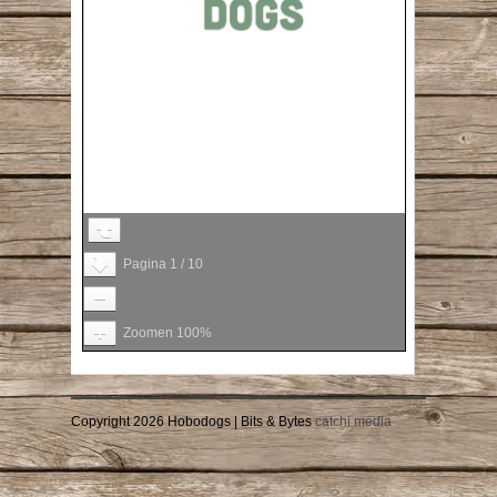
Pagina
1
/
10
Zoomen
100%
Copyright 2026 Hobodogs | Bits & Bytes
catchi media