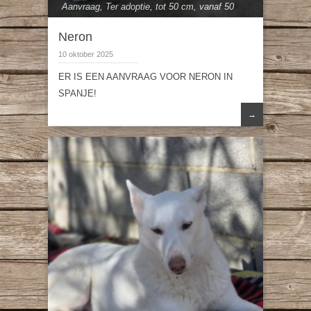
Aanvraag
,
Ter adoptie
,
tot 50 cm
,
vanaf 50
cm
Neron
10 oktober 2025
ER IS EEN AANVRAAG VOOR NERON IN
SPANJE!
→