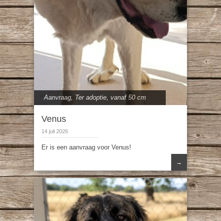
Aanvraag
,
Ter adoptie
,
vanaf 50 cm
Venus
14 juli 2026
Er is een aanvraag voor Venus!
→