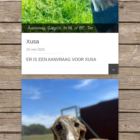
Aanvraag
,
Galgo's
,
In NL of BE
,
Ter
adoptie
,
vanaf 50 cm
Xusa
26 mei 2026
ER IS EEN AANVRAAG VOOR XUSA
→