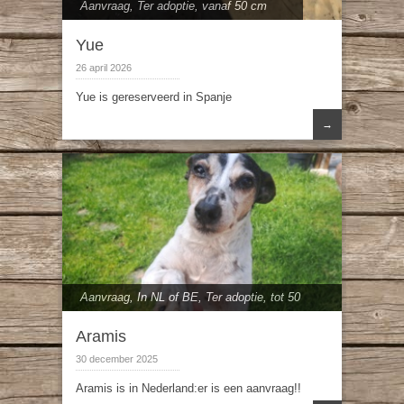
Aanvraag
,
Ter adoptie
,
vanaf 50 cm
Yue
26 april 2026
Yue is gereserveerd in Spanje
→
Aanvraag
,
In NL of BE
,
Ter adoptie
,
tot 50
cm
Aramis
30 december 2025
Aramis is in Nederland:er is een aanvraag!!