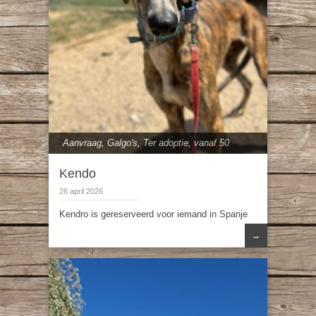
Aanvraag
,
Galgo's
,
Ter adoptie
,
vanaf 50
cm
Kendo
26 april 2026
Kendro is gereserveerd voor iemand in Spanje
→