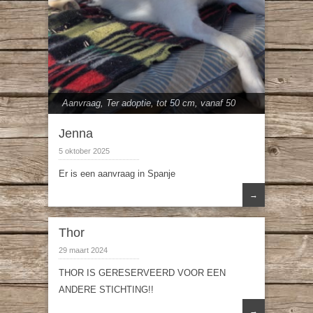
Aanvraag
,
Ter adoptie
,
tot 50 cm
,
vanaf 50
cm
Jenna
5 oktober 2025
Er is een aanvraag in Spanje
→
Thor
29 maart 2024
THOR IS GERESERVEERD VOOR EEN
ANDERE STICHTING!!
→