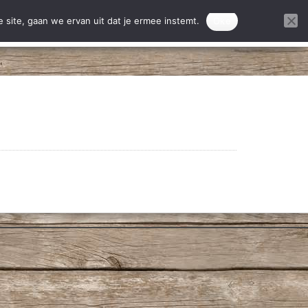
ontact
Donatie projecten
 site, gaan we ervan uit dat je ermee instemt.
Oke
DONEREN