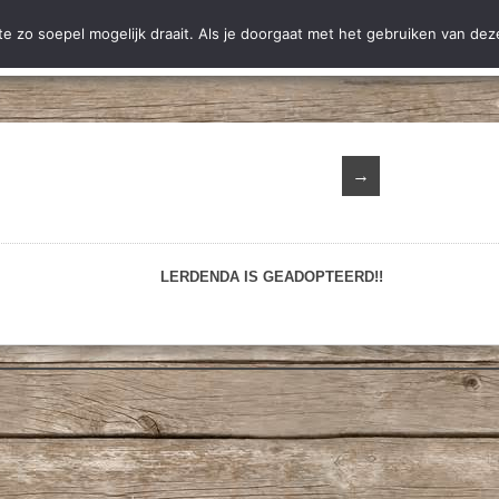
ting Hobodogs
Ter adoptie
Adoptie
Nieuws
Informatie
C
 zo soepel mogelijk draait. Als je doorgaat met het gebruiken van deze
→
LERDENDA IS GEADOPTEERD!!