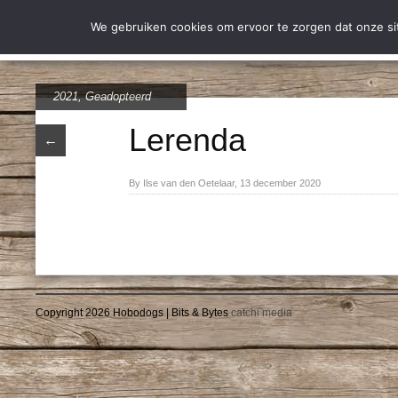
Wie zijn wij
Over Stich
We gebruiken cookies om ervoor te zorgen dat onze site
2021
,
Geadopteerd
Lerenda
←
By Ilse van den Oetelaar, 13 december 2020
Copyright 2026 Hobodogs | Bits & Bytes
catchi media