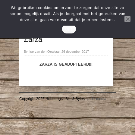
We gebruiken cookies om ervoor te zorgen dat onze site zo
soepel mogelijk draait. Als je doorgaat met het gebruiken van
deze site, gaan we ervan uit dat je ermee instemt.
2018
,
Geadopteerd
Oke
→
←
Zarza
By Ilse van den Oetelaar, 26 december 2017
ZARZA IS GEADOPTEERD!!!
Copyright 2026 Hobodogs | Bits & Bytes
catchi media