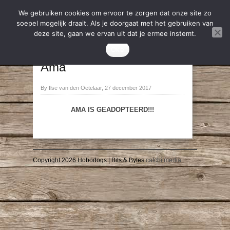
We gebruiken cookies om ervoor te zorgen dat onze site zo
soepel mogelijk draait. Als je doorgaat met het gebruiken van
deze site, gaan we ervan uit dat je ermee instemt.
2020
,
Geadopteerd
Oke
→
←
Ama
By Ilse van den Oetelaar, 27 december 2017
AMA IS GEADOPTEERD!!!
Copyright 2026 Hobodogs | Bits & Bytes
catchi media