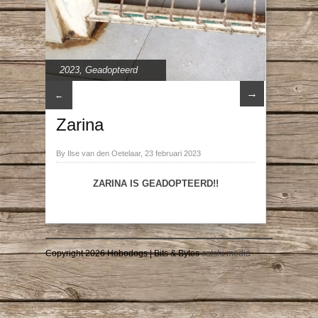
2023
,
Geadopteerd
→
←
Zarina
By Ilse van den Oetelaar, 23 februari 2023
ZARINA IS GEADOPTEERD!!
Copyright 2026 Hobodogs | Bits & Bytes
catchi media