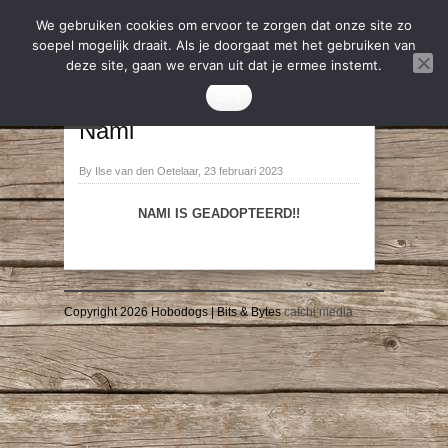
We gebruiken cookies om ervoor te zorgen dat onze site zo
soepel mogelijk draait. Als je doorgaat met het gebruiken van
deze site, gaan we ervan uit dat je ermee instemt.
2023
,
Geadopteerd
Oke
→
←
Nami
By Ilse van den Oetelaar, 23 februari 2023
NAMI IS GEADOPTEERD!!
Copyright 2026 Hobodogs | Bits & Bytes
catchi media