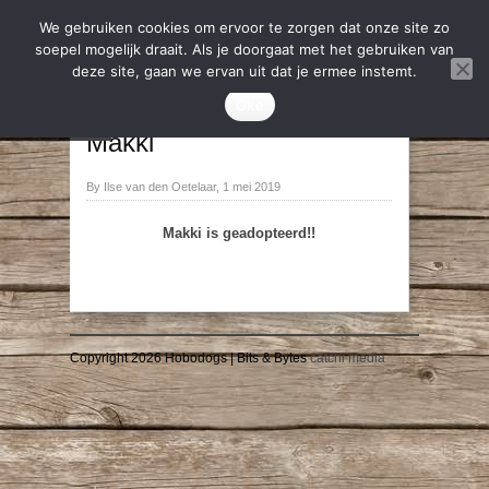
We gebruiken cookies om ervoor te zorgen dat onze site zo
soepel mogelijk draait. Als je doorgaat met het gebruiken van
deze site, gaan we ervan uit dat je ermee instemt.
2019
,
Geadopteerd
Oke
→
←
Makki
By Ilse van den Oetelaar, 1 mei 2019
Makki is ge
adopteerd!!
Copyright 2026 Hobodogs | Bits & Bytes
catchi media