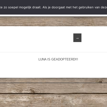
ting Hobodogs
Ter adoptie
Adoptie
Nieuws
Informatie
C
 zo soepel mogelijk draait. Als je doorgaat met het gebruiken van deze
→
LUNA IS GEADOPTEERD!!!