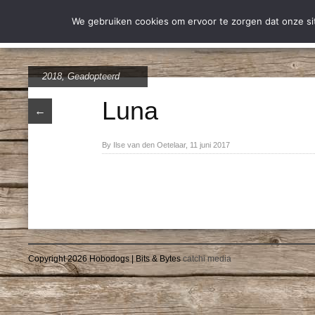
Wie zijn wij
Over Stich
We gebruiken cookies om ervoor te zorgen dat onze site
2018
,
Geadopteerd
Luna
←
By Ilse van den Oetelaar, 11 juni 2017
Copyright 2026 Hobodogs | Bits & Bytes
catchi media