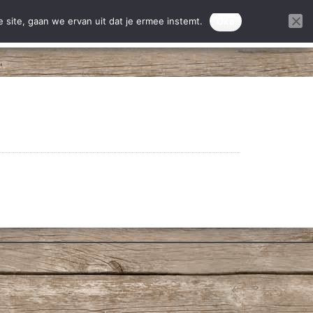
ontact
Donatie projecten
 site, gaan we ervan uit dat je ermee instemt.
Oke
DONEREN