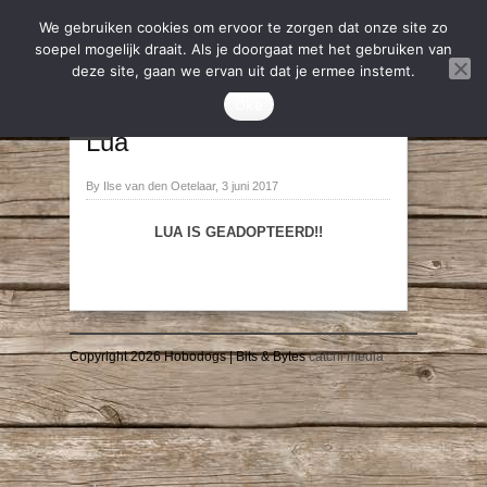
We gebruiken cookies om ervoor te zorgen dat onze site zo
soepel mogelijk draait. Als je doorgaat met het gebruiken van
deze site, gaan we ervan uit dat je ermee instemt.
2017
,
Geadopteerd
Oke
→
←
Lua
By Ilse van den Oetelaar, 3 juni 2017
LUA IS GEADOPTEERD!!
Copyright 2026 Hobodogs | Bits & Bytes
catchi media