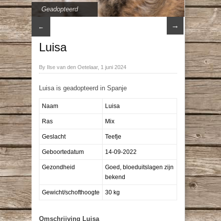
Geadopteerd
→
←
Luisa
By Ilse van den Oetelaar, 1 juni 2024
Luisa is geadopteerd in Spanje
Naam
Luisa
Ras
Mix
Geslacht
Teefje
Geboortedatum
14-09-2022
Gezondheid
Goed, bloeduitslagen zijn
bekend
Gewicht/schofthoogte
30 kg
Omschrijving Luisa