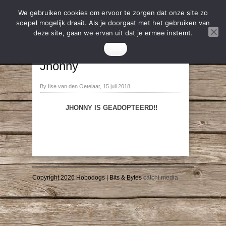
We gebruiken cookies om ervoor te zorgen dat onze site zo
soepel mogelijk draait. Als je doorgaat met het gebruiken van
deze site, gaan we ervan uit dat je ermee instemt.
2020
,
Geadopteerd
Oke
→
←
Jhonny
By Ilse van den Oetelaar, 15 juli 2018
JHONNY IS GEADOPTEERD!!
Copyright 2026 Hobodogs | Bits & Bytes
catchi media