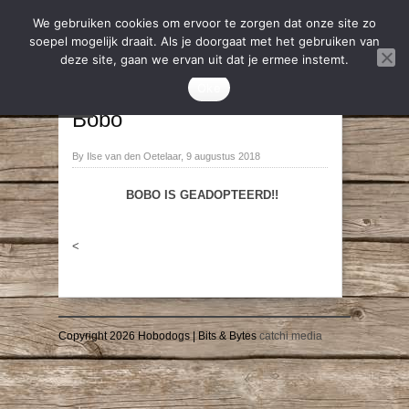
We gebruiken cookies om ervoor te zorgen dat onze site zo
soepel mogelijk draait. Als je doorgaat met het gebruiken van
deze site, gaan we ervan uit dat je ermee instemt.
2019
,
Geadopteerd
Oke
→
←
Bobo
By Ilse van den Oetelaar, 9 augustus 2018
BOBO IS GEADOPTEERD!!
<
Copyright 2026 Hobodogs | Bits & Bytes
catchi media