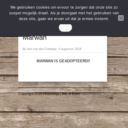
We gebruiken cookies om ervoor te zorgen dat onze site zo
soepel mogelijk draait. Als je doorgaat met het gebruiken van
deze site, gaan we ervan uit dat je ermee instemt.
2018
,
Geadopteerd
Oke
→
←
Marwan
By Ilse van den Oetelaar, 9 augustus 2018
MARWAN IS GEADOPTEERD!!
Copyright 2026 Hobodogs | Bits & Bytes
catchi media