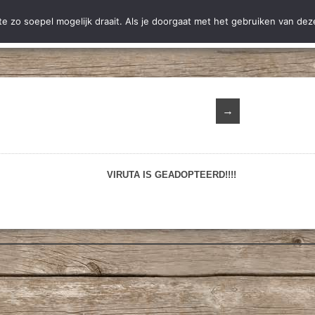
ting Hobodogs
Ter adoptie
Adoptie
Nieuws
Informatie
C
 zo soepel mogelijk draait. Als je doorgaat met het gebruiken van deze
→
VIRUTA IS GEADOPTEERD!!!!