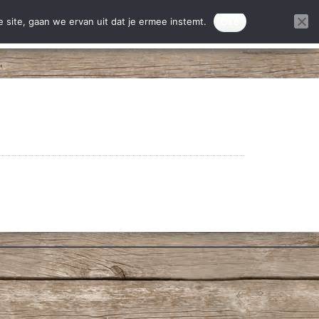
ontact
Donatie projecten
 site, gaan we ervan uit dat je ermee instemt.
Oke
DONEREN