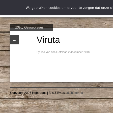
Wie zijn wij
Over Stich
We gebruiken cookies om ervoor te zorgen dat onze site
2018
,
Geadopteerd
Viruta
←
By Ilse van den Oetelaar, 2 december 2018
Copyright 2026 Hobodogs | Bits & Bytes
catchi media