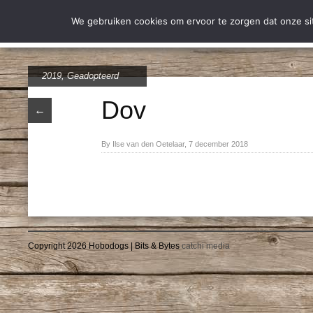
Wie zijn wij
Over Stich
We gebruiken cookies om ervoor te zorgen dat onze site
2019
,
Geadopteerd
Dov
←
By Ilse van den Oetelaar, 7 december 2018
Copyright 2026 Hobodogs | Bits & Bytes
catchi media