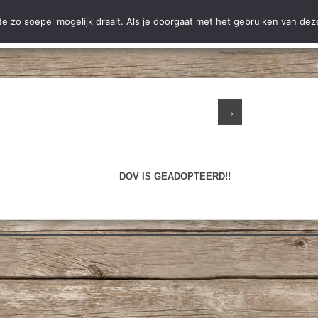
ting Hobodogs
Ter adoptie
Adoptie
Nieuws
Informatie
C
 zo soepel mogelijk draait. Als je doorgaat met het gebruiken van deze
→
DOV IS GEADOPTEERD!!