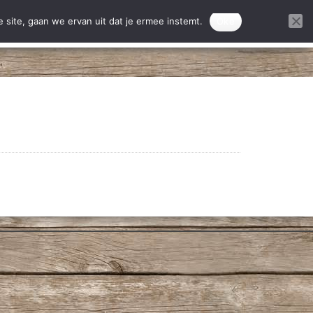
ontact
Donatie projecten
 site, gaan we ervan uit dat je ermee instemt.
Oke
DONEREN