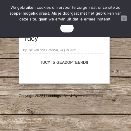
We gebruiken cookies om ervoor te zorgen dat onze site zo
soepel mogelijk draait. Als je doorgaat met het gebruiken van
deze site, gaan we ervan uit dat je ermee instemt.
2021
,
Geadopteerd
Oke
→
←
Tucy
By Ilse van den Oetelaar, 24 juni 2021
TUCY IS GEADOPTEERD!!
Copyright 2026 Hobodogs | Bits & Bytes
catchi media