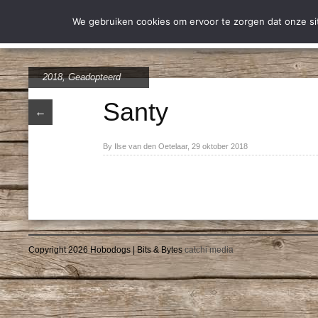
Wie zijn wij
Over Stich
We gebruiken cookies om ervoor te zorgen dat onze site
2018
,
Geadopteerd
Santy
←
By Ilse van den Oetelaar, 29 oktober 2018
Copyright 2026 Hobodogs | Bits & Bytes
catchi media