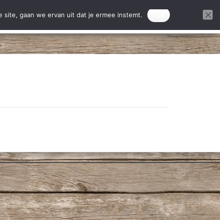
ontact
Donatie projecten
 site, gaan we ervan uit dat je ermee instemt.
Oke
DONEREN