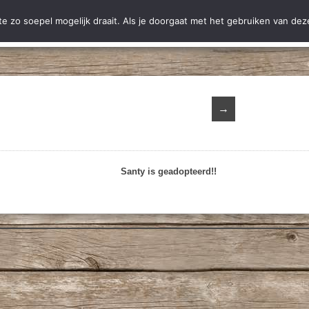
ting Hobodogs
Ter adoptie
Adoptie
Nieuws
Informatie
C
 zo soepel mogelijk draait. Als je doorgaat met het gebruiken van deze
→
Santy is geadopteerd!!