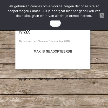
We gebruiken cookies om ervoor te zorgen dat onze site zo
soepel mogelijk draait. Als je doorgaat met het gebruiken van
deze site, gaan we ervan uit dat je ermee instemt.
2018
,
Geadopteerd
Oke
→
←
Max
By Ilse van den Oetelaar, 1 november 2018
MAX IS GEADOPTEERD!!
Copyright 2026 Hobodogs | Bits & Bytes
catchi media