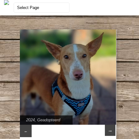
2024
,
Geadopteerd
→
←