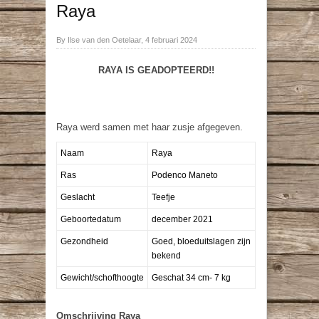
Raya
By Ilse van den Oetelaar, 4 februari 2024
RAYA IS GEADOPTEERD!!
Raya werd samen met haar zusje afgegeven.
Naam
Raya
Ras
Podenco Maneto
Geslacht
Teefje
Geboortedatum
december 2021
Gezondheid
Goed, bloeduitslagen zijn
bekend
Gewicht/schofthoogte
Geschat 34 cm- 7 kg
Omschrijving Raya