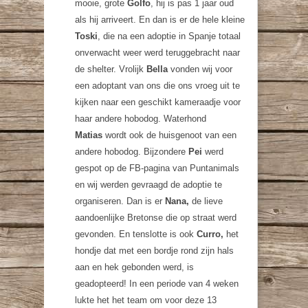
mooie, grote
Golfo
, hij is pas 1 jaar oud
als hij arriveert. En dan is er de hele kleine
Toski
, die na een adoptie in Spanje totaal
onverwacht weer werd teruggebracht naar
de shelter. Vrolijk
Bella
vonden wij voor
een adoptant van ons die ons vroeg uit te
kijken naar een geschikt kameraadje voor
haar andere hobodog. Waterhond
Matias
wordt ook de huisgenoot van een
andere hobodog. Bijzondere
Pei
werd
gespot op de FB-pagina van Puntanimals
en wij werden gevraagd de adoptie te
organiseren. Dan is er
Nana,
de lieve
aandoenlijke Bretonse die op straat werd
gevonden. En tenslotte is ook
Curro,
het
hondje dat met een bordje rond zijn hals
aan en hek gebonden werd, is
geadopteerd! In een periode van 4 weken
lukte het het team om voor deze 13