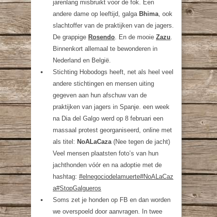
jarenlang misbruikt voor de fok. Een
andere dame op leeftijd, galga
Bhima
, ook
slachtoffer van de praktijken van de jagers.
De grappige
Rosendo
. En de mooie
Zazu
.
Binnenkort allemaal te bewonderen in
Nederland en België.
Stichting Hobodogs heeft, net als heel veel
andere stichtingen en mensen uiting
gegeven aan hun afschuw van de
praktijken van jagers in Spanje. een week
na Dia del Galgo werd op 8 februari een
massaal protest georganiseerd, online met
als titel:
NoALaCaza
(Nee tegen de jacht)
Veel mensen plaatsten foto’s van hun
jachthonden vóór en na adoptie met de
hashtag:
#elnegociodelamuerte#NoALaCaz
a#StopGalgueros
Soms zet je honden op FB en dan worden
we overspoeld door aanvragen. In twee