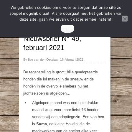
We gebruiken cookies om ervoor te zorgen dat onze site zo
soepel mogelijk draait. Als je doorgaat met het gebruiken van
deze site, gaan we ervan uit dat je ermee instemt.
Nieuws
,
Nieuwsbrief
Oke
→
←
Nieuwsbrief N° 49,
februari 2021
By Ilse van den Oetelaar, 16 februari 2021
De tegenstelling is groot: blije geadopteerde
honden die lol maken in de sneeuw en de
honden in de overvolle shelters nu het
jachtseizoen is afgelopen…
Afgelopen maand was een hele drukke
maand want voor maar liefst 13 honden
vonden wij een adoptiegezin. Een van hen
is
Suma
, de kleine Houdini die de
medewerkers van de shelter elke keer