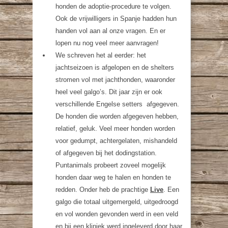
honden de adoptie-procedure te volgen.
Ook de vrijwilligers in Spanje hadden hun
handen vol aan al onze vragen. En er
lopen nu nog veel meer aanvragen!
We schreven het al eerder: het
jachtseizoen is afgelopen en de shelters
stromen vol met jachthonden, waaronder
heel veel galgo’s. Dit jaar zijn er ook
verschillende Engelse setters afgegeven.
De honden die worden afgegeven hebben,
relatief, geluk. Veel meer honden worden
voor gedumpt, achtergelaten, mishandeld
of afgegeven bij het dodingstation.
Puntanimals probeert zoveel mogelijk
honden daar weg te halen en honden te
redden. Onder heb de prachtige
Live
. Een
galgo die totaal uitgemergeld, uitgedroogd
en vol wonden gevonden werd in een veld
en bij een kliniek werd ingeleverd door haar