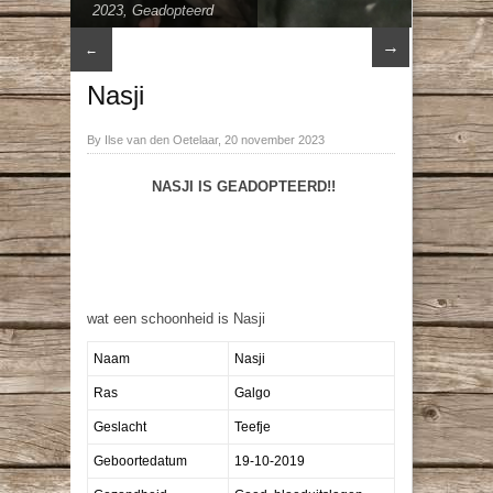
2023
,
Geadopteerd
→
←
Nasji
By Ilse van den Oetelaar, 20 november 2023
NASJI IS GEADOPTEERD!!
wat een schoonheid is Nasji
Naam
Nasji
Ras
Galgo
Geslacht
Teefje
Geboortedatum
19-10-2019