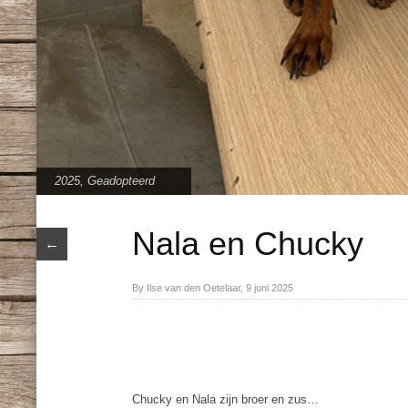
2025
,
Geadopteerd
Nala en Chucky
←
By Ilse van den Oetelaar, 9 juni 2025
Chucky en Nala zijn broer en zus…