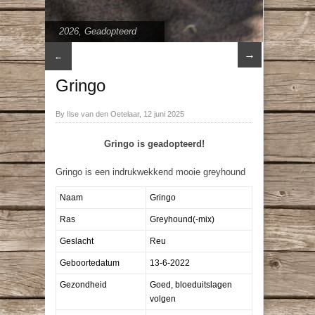
2026
,
Geadopteerd
→
←
Gringo
By Ilse van den Oetelaar, 12 juni 2025
Gringo is geadopteerd!
Gringo is een indrukwekkend mooie greyhound
Naam
Gringo
Ras
Greyhound(-mix)
Geslacht
Reu
Geboortedatum
13-6-2022
Gezondheid
Goed, bloeduitslagen
volgen