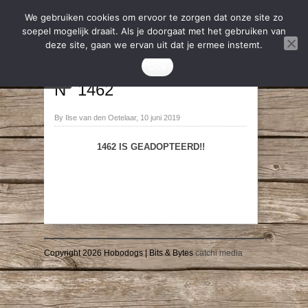
We gebruiken cookies om ervoor te zorgen dat onze site zo
soepel mogelijk draait. Als je doorgaat met het gebruiken van
deze site, gaan we ervan uit dat je ermee instemt.
2019
,
Geadopteerd
Oke
→
←
N° 1462
By Ilse van den Oetelaar, 10 juni 2019
1462 IS GEADOPTEERD!!
Copyright 2026 Hobodogs | Bits & Bytes
catchi media