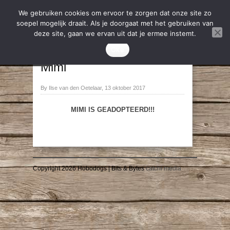
We gebruiken cookies om ervoor te zorgen dat onze site zo
soepel mogelijk draait. Als je doorgaat met het gebruiken van
deze site, gaan we ervan uit dat je ermee instemt.
2018
,
Geadopteerd
Oke
→
←
Mimi
By Ilse van den Oetelaar, 13 oktober 2017
MIMI IS GEADOPTEERD!!!
Copyright 2026 Hobodogs | Bits & Bytes
catchi media