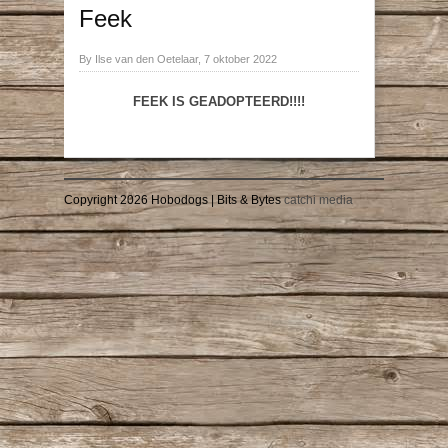
Feek
By Ilse van den Oetelaar, 7 oktober 2022
FEEK IS GEADOPTEERD!!!!
Copyright 2026 Hobodogs | Bits & Bytes
catchi media