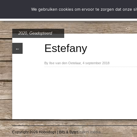
Wie zijn wij
Over Stich
We gebruiken cookies om ervoor te zorgen dat onze site
2020
,
Geadopteerd
Estefany
←
By Ilse van den Oetelaar, 4 september 2018
Copyright 2026 Hobodogs | Bits & Bytes
catchi media