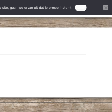
ontact
Donatie projecten
 site, gaan we ervan uit dat je ermee instemt.
Oke
DONEREN