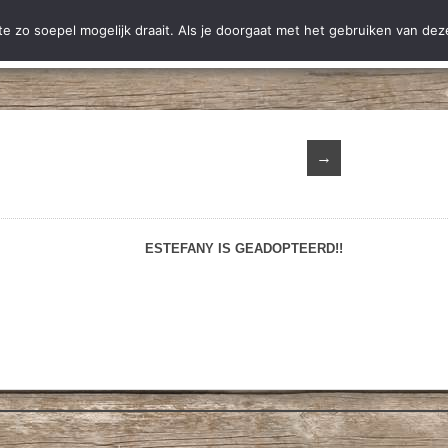
ting Hobodogs
Ter adoptie
Adoptie
Nieuws
Informatie
C
 zo soepel mogelijk draait. Als je doorgaat met het gebruiken van deze
→
ESTEFANY IS GEADOPTEERD!!