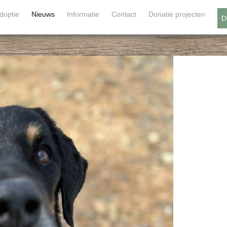
doptie
Nieuws
Informatie
Contact
Donatie projecten
D