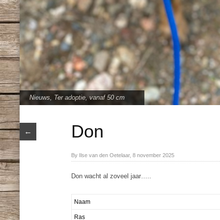
Nieuws
,
Ter adoptie
,
vanaf 50 cm
Don
←
By Ilse van den Oetelaar, 8 november 2025
Don wacht al zoveel jaar…..
Naam
Ras