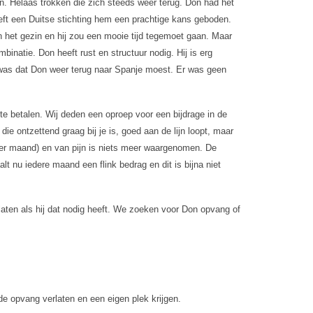
n. Helaas trokken die zich steeds weer terug. Don had het
heeft een Duitse stichting hem een prachtige kans geboden.
n het gezin en hij zou een mooie tijd tegemoet gaan. Maar
natie. Don heeft rust en structuur nodig. Hij is erg
je was dat Don weer terug naar Spanje moest. Er was geen
te betalen. Wij deden een oproep voor een bijdrage in de
ie ontzettend graag bij je is, goed aan de lijn loopt, maar
o per maand) en van pijn is niets meer waargenomen. De
lt nu iedere maand een flink bedrag en dit is bijna niet
aten als hij dat nodig heeft. We zoeken voor Don opvang of
lde opvang verlaten en een eigen plek krijgen.