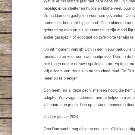
Wat is er het laatste jaar met hem gebeurd? In Spa
moeilijk in de shelter en huilde en blafte veel, puu
Ze hadden een gastgezin voor hem gevonden. Don verh
soms leek het alsof hij pijn had. Gecombineerd met 
gebrand op eten en als hij eenmaal in zijn mand ligt
ander gastgezin of adoptant op zo’n korte termijn te
Op dit moment verblijft Don in een nieuw particulier
medicatie en voor een zwembadje voor Don. In de h
niet tegen drukte of ruwe spelletjes kan. Hij krijgt
vrijwilligers van Hada zijn nu ten einde raad. De Dui
meer op te brengen.
Don heeft, na al deze pech, mensen nodig die hem g
adoptie! We vragen iedereen mee te helpen om zo ee
Uiteraard kun je ook Don op afstand sponsoren door 
Update januari 2024:
Opa Don wacht nog altijd op een plek. Gelukkig krijgt