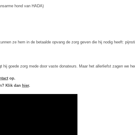
 kansarme hond van HADA)
nnen ze hem in de betaalde opvang de zorg geven die hij nodig heeft: pijnstil
ij goede zorg mede door vaste donateurs. Maar het allerliefst zagen we hem 
ntact
op.
en? Klik dan
hier
.