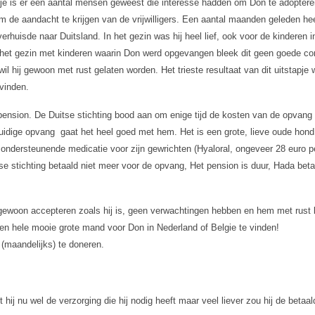
nje is er een aantal mensen geweest die interesse hadden om Don te adoptere
r om de aandacht te krijgen van de vrijwilligers. Een aantal maanden geleden 
uisde naar Duitsland. In het gezin was hij heel lief, ook voor de kinderen i
het gezin met kinderen waarin Don werd opgevangen bleek dit geen goede combi
 wil hij gewoon met rust gelaten worden. Het trieste resultaat van dit uitstap
 vinden.
 pension. De Duitse stichting bood aan om enige tijd de kosten van de opvang 
uidige opvang
gaat het heel goed met hem. Het is een grote, lieve oude hond d
 nu ondersteunende medicatie voor zijn gewrichten (Hyaloral, ongeveer 28 eur
tse stichting betaald niet meer voor de opvang, Het pension is duur, Hada betaa
ewoon accepteren zoals hij is, geen verwachtingen hebben en hem met rust l
n hele mooie grote mand voor Don in Nederland of Belgie te vinden!
(maandelijks) te doneren.
 hij nu wel de verzorging die hij nodig heeft maar veel liever zou hij de betaa