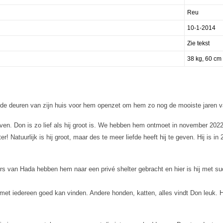
Reu
10-1-2014
Zie tekst
38 kg, 60 cm
de deuren van zijn huis voor hem openzet om hem zo nog de mooiste jaren va
even. Don is zo lief als hij groot is. We hebben hem ontmoet in november 2022
! Natuurlijk is hij groot, maar des te meer liefde heeft hij te geven. Hij is i
ers van Hada hebben hem naar een privé shelter gebracht en hier is hij met su
 met iedereen goed kan vinden. Andere honden, katten, alles vindt Don leuk. Hij