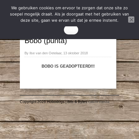
We gebruiken cookies om ervoor te zorgen dat onze site zo
soepel mogelijk draait. Als je doorgaat met het gebruiken van
deze site, gaan we ervan uit dat je ermee instemt.
2018
,
Geadopteerd
Oke
→
←
Bobo (punta)
By Ilse van den Oetelaar, 13 oktober 2018
BOBO IS GEADOPTEERD!!!
Copyright 2026 Hobodogs | Bits & Bytes
catchi media