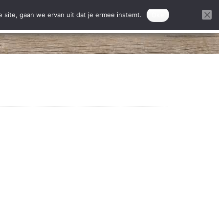
ontact
Donatie projecten
 site, gaan we ervan uit dat je ermee instemt.
Oke
DONEREN