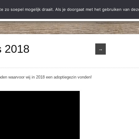
ting Hobodogs
Ter adoptie
Adoptie
Nieuws
Informatie
C
 zo soepel mogelijk draait. Als je doorgaat met het gebruiken van deze
 2018
→
nden waarvoor wij in 2018 een adoptiegezin vonden!