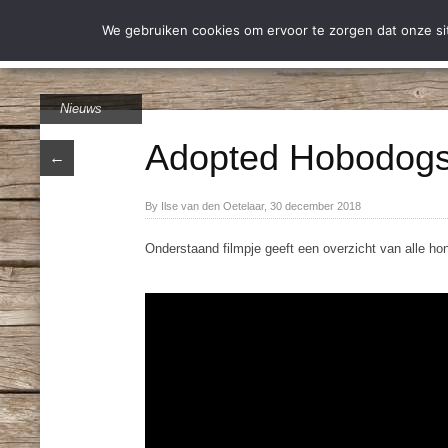
Wie zijn wij
Over Stich
We gebruiken cookies om ervoor te zorgen dat onze site
Nieuws
Adopted Hobodogs
←
By Ilse van den Oetelaar, 30 december 2018
Onderstaand filmpje geeft een overzicht van alle ho