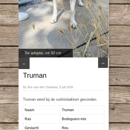
Ter adoptie
,
tot 50 cm
→
←
Truman
By Ilse van den Oetelaar, 5 juli 2026
Truman werd bij de vuilnisbakken gevonden
Naam
Truman
Ras
Bodeguero-mix
Geslacht
Reu