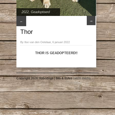
2022
,
Geadopteerd
→
←
Thor
By Ilse van den Oetelaar, 6 januari 2022
THOR IS GEADOPTEERD!!
Copyright 2026 Hobodogs | Bits & Bytes
catchi media