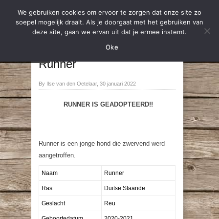
We gebruiken cookies om ervoor te zorgen dat onze site zo
soepel mogelijk draait. Als je doorgaat met het gebruiken van
deze site, gaan we ervan uit dat je ermee instemt.
2022
,
Geadopteerd
Oke
→
←
Runner
By Ilse van den Oetelaar, 30 januari 2022
RUNNER IS GEADOPTEERD!!
Runner is een jonge hond die zwervend werd
aangetroffen.
Naam
Runner
Ras
Duitse Staande
Geslacht
Reu
Geboortedatum
2020-2021