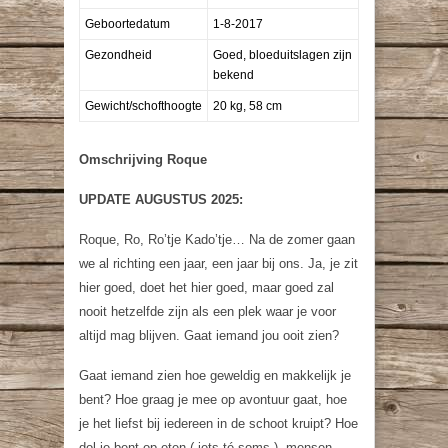
Geboortedatum
1-8-2017
Gezondheid
Goed, bloeduitslagen zijn
bekend
Gewicht/schofthoogte
20 kg, 58 cm
Omschrijving Roque
UPDATE AUGUSTUS 2025:
Roque, Ro, Ro’tje Kado’tje… Na de zomer gaan
we al richting een jaar, een jaar bij ons. Ja, je zit
hier goed, doet het hier goed, maar goed zal
nooit hetzelfde zijn als een plek waar je voor
altijd mag blijven. Gaat iemand jou ooit zien?
Gaat iemand zien hoe geweldig en makkelijk je
bent? Hoe graag je mee op avontuur gaat, hoe
je het liefst bij iedereen in de schoot kruipt? Hoe
dol je bent op eten ( iets té soms ), mensen,