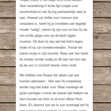
Veel verandering in korte tijd zorgde voor
onzekerheid en dat hij erg aanhankelijk naar je
was. Hoewel zijn liefde voor mensen niet
veranderd is, heeft hij je inmiddels wel degelijk
minder “nodig”, neemt hij zijn rust en kan hij als
een echte galgo uren op de bank liggen
snurken. Dit doet hij dan wel het liefst tegen,
onder of op zijn hondenvriendjes. Vooral het
kalme reutje is zijn favoriet. Maar ook hen heeft
hij steeds minder nodig en dit laat wel zien dat
hij de rust in zichzelf steeds meer vindt.
We hebben met Roque het alleen zijn wat
kunnen opbouwen . Hier was hij simpelweg
eerder nog niet klaar voor. Maar vanwege de
grote sprongen vooruit de laatste tijd hebben we
hem kunnen we hem nu al even alleen thuis
laten. En daarom zijn we er van overtuigd dat hij
met genoeg tijd en geduld, in een roedel, prima