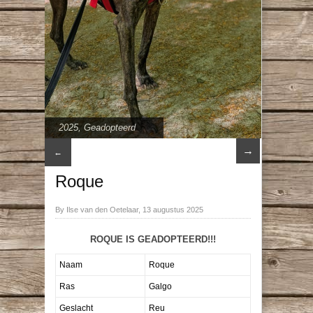
2025
,
Geadopteerd
→
←
Roque
By Ilse van den Oetelaar, 13 augustus 2025
ROQUE IS GEADOPTEERD!!!
Naam
Roque
Ras
Galgo
Geslacht
Reu