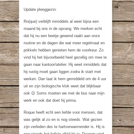
Update pleeggezin:
Ro(que) verblijft inmiddels al weer bijna een
maand bij ons in de opvang. We merken echt
dat hij nu een beetje gewend raakt aan onze
routine en de dagen die wat meer regelmaat en
prikkels hebben genieten hem de voorkeur. Zo
vind hij het bijvoorbeeld heel gezellig om mee te
gaan naar kantoor/atelier. Hij weet inmiddels dat
hij rustig moet gaan liggen zodra ik start met
werken. Dan laat ik hem gemiddeld om de 4 uur
uit en zijn biologische klok weet dat blijkbaar
ook 😉 Soms moeten we met de bus naar mijn
werk en ook dat doet hij prima.
Roque heeft echt een liefde voor mensen, dat
was gelijk al zo en is nog steeds. Wat gezien
zijn verleden des te hartverwarmender is. Hij is
nog steeds het liefste altijd bij je. Daarom vind