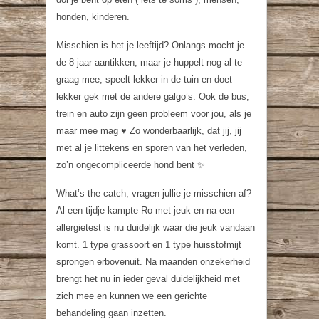
honden, kinderen.
Misschien is het je leeftijd? Onlangs mocht je
de 8 jaar aantikken, maar je huppelt nog al te
graag mee, speelt lekker in de tuin en doet
lekker gek met de andere galgo’s. Ook de bus,
trein en auto zijn geen probleem voor jou, als je
maar mee mag ♥️ Zo wonderbaarlijk, dat jij, jij
met al je littekens en sporen van het verleden,
zo’n ongecompliceerde hond bent ✨
What’s the catch, vragen jullie je misschien af?
Al een tijdje kampte Ro met jeuk en na een
allergietest is nu duidelijk waar die jeuk vandaan
komt. 1 type grassoort en 1 type huisstofmijt
sprongen erbovenuit. Na maanden onzekerheid
brengt het nu in ieder geval duidelijkheid met
zich mee en kunnen we een gerichte
behandeling gaan inzetten.