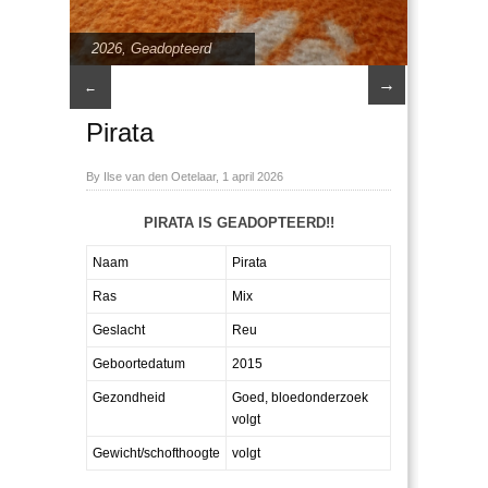
2026
,
Geadopteerd
→
←
Pirata
By Ilse van den Oetelaar, 1 april 2026
PIRATA IS GEADOPTEERD!!
Naam
Pirata
Ras
Mix
Geslacht
Reu
Geboortedatum
2015
Gezondheid
Goed, bloedonderzoek
volgt
Gewicht/schofthoogte
volgt