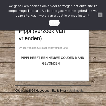
We gebruiken cookies om ervoor te zorgen dat onze site zo
soepel mogelijk draait. Als je doorgaat met het gebruiken van
deze site, gaan we ervan uit dat je ermee instemt.
2018
,
Geadopteerd
Oke
→
←
Pippi (verzoek van
vrienden)
By Ilse van den Oetelaar, 9 november 2018
PIPPI HEEFT EEN NEUWE GOUDEN MAND
GEVONDEN!!
Copyright 2026 Hobodogs | Bits & Bytes
catchi media