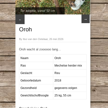
Ter adoptie
,
vanaf 50 cm
→
←
Oroh
By Ilse van den Oetelaar, 26 mei 2026
Oroh wacht al zoooooo lang…
Naam
Oroh
Ras
Mechelse herder mix
Geslacht
Reu
Geboortedatum
2018
Gezondheid
gegevens volgen
Gewicht/schofthoogte
25 kg, 55 cm