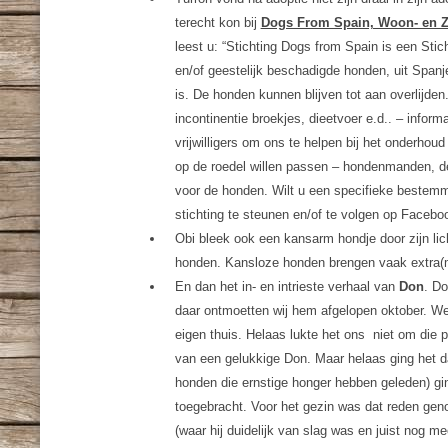
terecht kon bij
Dogs From Spain, Woon- en 
leest u: “Stichting Dogs from Spain is een Stic
en/of geestelijk beschadigde honden, uit Spanj
is. De honden kunnen blijven tot aan overlijd
incontinentie broekjes, dieetvoer e.d.. – infor
vrijwilligers om ons te helpen bij het onderhoud
op de roedel willen passen – hondenmanden, de
voor de honden. Wilt u een specifieke bestemmi
stichting te steunen en/of te volgen op Faceboo
Obi bleek ook een kansarm hondje door zijn li
honden. Kansloze honden brengen vaak extra(m
En dan het in- en intrieste verhaal van
Don
. Do
daar ontmoetten wij hem afgelopen oktober. We 
eigen thuis. Helaas lukte het ons niet om die p
van een gelukkige Don. Maar helaas ging het daa
honden die ernstige honger hebben geleden) gin
toegebracht. Voor het gezin was dat reden gen
(waar hij duidelijk van slag was en juist nog 