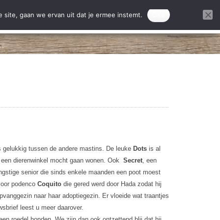
ontact
Donatie projecten
 site, gaan we ervan uit dat je ermee instemt.
Oke
DONEREN
is gelukkig tussen de andere mastins. De leuke
Dots
is al
én een dierenwinkel mocht gaan wonen. Ook
Secret
, een
ngstige senior die sinds enkele maanden een poot moest
 voor podenco
Coquito
die gered werd door Hada zodat hij
opvanggezin naar haar adoptiegezin. Er vloeide wat traantjes
wsbrief leest u meer daarover.
n een roedel honden. We zijn dan ook ontzettend blij dat hij