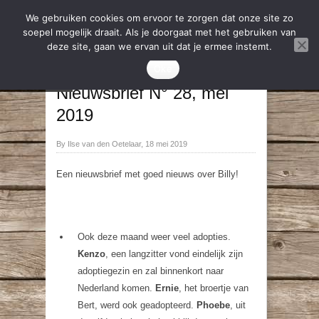
We gebruiken cookies om ervoor te zorgen dat onze site zo
soepel mogelijk draait. Als je doorgaat met het gebruiken van
deze site, gaan we ervan uit dat je ermee instemt.
Nieuws
,
Nieuwsbrief
Oke
→
←
Nieuwsbrief N° 28, mei
2019
By Ilse van den Oetelaar, 18 mei 2019
Een nieuwsbrief met goed nieuws over Billy!
Ook deze maand weer veel adopties.
Kenzo
, een langzitter vond eindelijk zijn
adoptiegezin en zal binnenkort naar
Nederland komen.
Ernie
, het broertje van
Bert, werd ook geadopteerd.
Phoebe
, uit