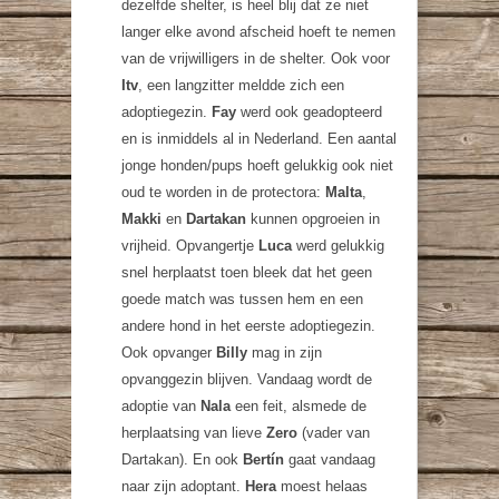
dezelfde shelter, is heel blij dat ze niet
langer elke avond afscheid hoeft te nemen
van de vrijwilligers in de shelter. Ook voor
Itv
, een langzitter meldde zich een
adoptiegezin.
Fay
werd ook geadopteerd
en is inmiddels al in Nederland. Een aantal
jonge honden/pups hoeft gelukkig ook niet
oud te worden in de protectora:
Malta
,
Makki
en
Dartakan
kunnen opgroeien in
vrijheid. Opvangertje
Luca
werd gelukkig
snel herplaatst toen bleek dat het geen
goede match was tussen hem en een
andere hond in het eerste adoptiegezin.
Ook opvanger
Billy
mag in zijn
opvanggezin blijven. Vandaag wordt de
adoptie van
Nala
een feit, alsmede de
herplaatsing van lieve
Zero
(vader van
Dartakan). En ook
Bertín
gaat vandaag
naar zijn adoptant.
Hera
moest helaas