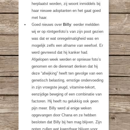
herplaatst worden, zij woont inmiddels bij
haar nieuwe adoptanten en het gaat goed
met haar.
Goed nieuws over
Billy
: eerder meldden
wij er op röntgenfoto’s van zijn poot gezien
was dat er wat onregelmatigheid was en
mogelijk zelfs een afname van weefsel. Er
werd gevreesd dat hij kanker had.
Afgelopen week werden er opnieuw foto’s
genomen en de dierenart denken dat hij
deze “afwijking” heeft ten gevolge van een
genetisch belasting, ernstige ondervoeding
in zijn vroegste jeugd, vitamine-tekort,
eenzijdige bewging of een combinatie van
factoren. Hij heeft nu gelukkig ook geen
pijn meer. Billy werd al enige weken
opgevangen door Chana en ze hebben
besloten dat Billy bij hen mag blijven. Zijn
poten zullen wat kwestbaar blijven voor