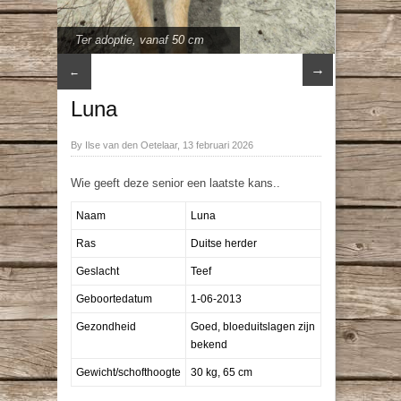
Ter adoptie
,
vanaf 50 cm
→
←
Luna
By Ilse van den Oetelaar, 13 februari 2026
Wie geeft deze senior een laatste kans..
Naam
Luna
Ras
Duitse herder
Geslacht
Teef
Geboortedatum
1-06-2013
Gezondheid
Goed, bloeduitslagen zijn
bekend
Gewicht/schofthoogte
30 kg, 65 cm