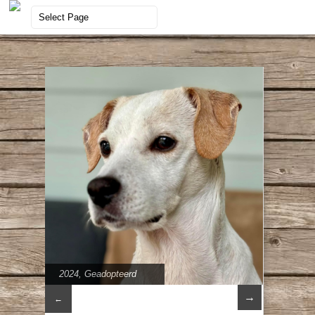
2024
,
Geadopteerd
→
←