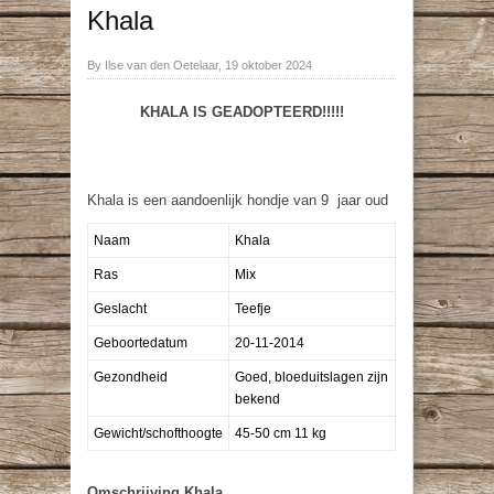
Khala
By Ilse van den Oetelaar, 19 oktober 2024
KHALA IS GEADOPTEERD!!!!!
Khala is een aandoenlijk hondje van 9 jaar oud
Naam
Khala
Ras
Mix
Geslacht
Teefje
Geboortedatum
20-11-2014
Gezondheid
Goed, bloeduitslagen zijn
bekend
Gewicht/schofthoogte
45-50 cm 11 kg
Omschrijving Khala