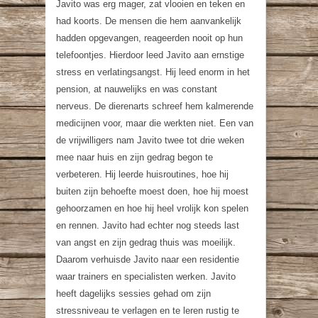
Javito was erg mager, zat vlooien en teken en
had koorts. De mensen die hem aanvankelijk
hadden opgevangen, reageerden nooit op hun
telefoontjes. Hierdoor leed Javito aan ernstige
stress en verlatingsangst. Hij leed enorm in het
pension, at nauwelijks en was constant
nerveus. De dierenarts schreef hem kalmerende
medicijnen voor, maar die werkten niet. Een van
de vrijwilligers nam Javito twee tot drie weken
mee naar huis en zijn gedrag begon te
verbeteren. Hij leerde huisroutines, hoe hij
buiten zijn behoefte moest doen, hoe hij moest
gehoorzamen en hoe hij heel vrolijk kon spelen
en rennen. Javito had echter nog steeds last
van angst en zijn gedrag thuis was moeilijk.
Daarom verhuisde Javito naar een residentie
waar trainers en specialisten werken. Javito
heeft dagelijks sessies gehad om zijn
stressniveau te verlagen en te leren rustig te