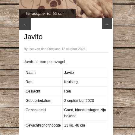
Ter adoptie
,
tot 50 cm
→
←
Javito
By Ilse van den Oetelaar, 12 oktober 2025
Javito is een pechvogel..
Naam
Javito
Ras
Kruising
Geslacht
Reu
Geboortedatum
2 september 2023
Gezondheid
Goed, bloeduitslagen zijn
bekend
Gewicht/schofthoogte
13 kg, 48 cm