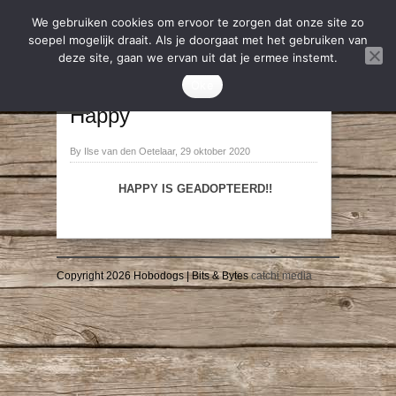
We gebruiken cookies om ervoor te zorgen dat onze site zo
soepel mogelijk draait. Als je doorgaat met het gebruiken van
deze site, gaan we ervan uit dat je ermee instemt.
2020
,
Geadopteerd
Oke
→
←
Happy
By Ilse van den Oetelaar, 29 oktober 2020
HAPPY IS GEADOPTEERD!!
Copyright 2026 Hobodogs | Bits & Bytes
catchi media