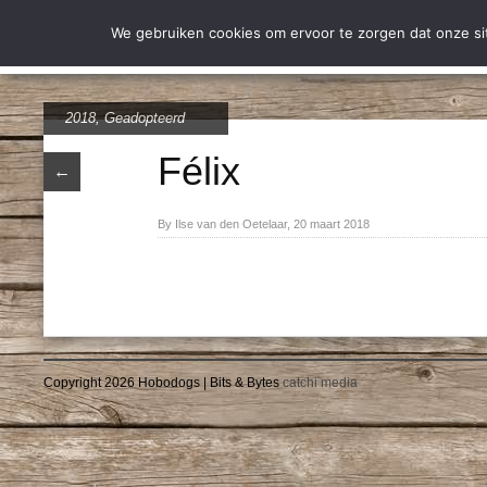
Wie zijn wij
Over Stich
We gebruiken cookies om ervoor te zorgen dat onze site
2018
,
Geadopteerd
Félix
←
By Ilse van den Oetelaar, 20 maart 2018
Copyright 2026 Hobodogs | Bits & Bytes
catchi media