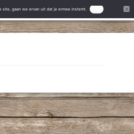
ontact
Donatie projecten
 site, gaan we ervan uit dat je ermee instemt.
Oke
DONEREN