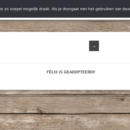
ting Hobodogs
Ter adoptie
Adoptie
Nieuws
Informatie
C
 zo soepel mogelijk draait. Als je doorgaat met het gebruiken van deze
→
FÉLIX IS GEADOPTEERD!!