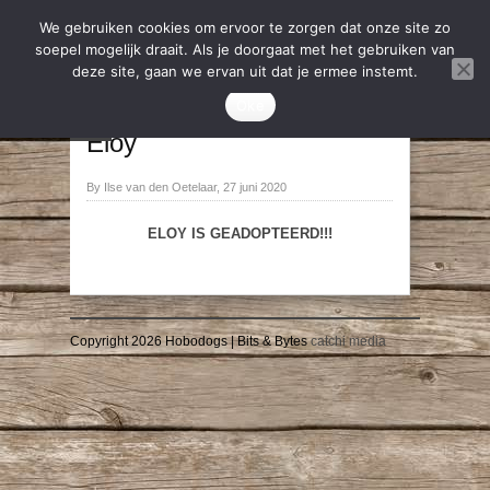
We gebruiken cookies om ervoor te zorgen dat onze site zo
soepel mogelijk draait. Als je doorgaat met het gebruiken van
deze site, gaan we ervan uit dat je ermee instemt.
2020
,
Geadopteerd
Oke
→
←
Eloy
By Ilse van den Oetelaar, 27 juni 2020
ELOY IS GEADOPTEERD!!!
Copyright 2026 Hobodogs | Bits & Bytes
catchi media