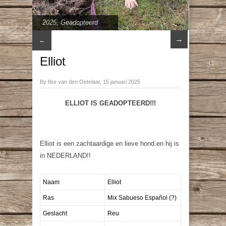
2025
,
Geadopteerd
→
←
Elliot
By Ilse van den Oetelaar, 15 januari 2025
ELLIOT IS GEADOPTEERD!!!
Elliot is een zachtaardige en lieve hond.en hij is
in NEDERLAND!!
Naam
Elliot
Ras
Mix Sabueso Español (?)
Geslacht
Reu