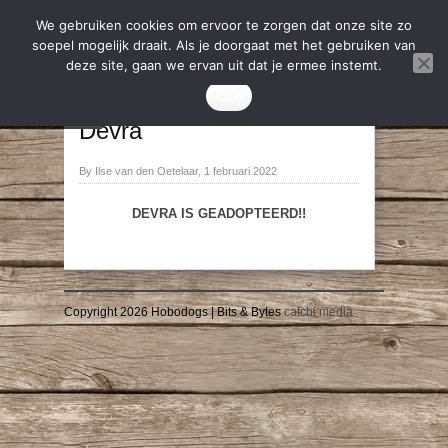
We gebruiken cookies om ervoor te zorgen dat onze site zo
soepel mogelijk draait. Als je doorgaat met het gebruiken van
deze site, gaan we ervan uit dat je ermee instemt.
2022
,
Geadopteerd
Oke
→
←
Devra
By Ilse van den Oetelaar, 1 februari 2022
DEVRA IS GEADOPTEERD!!
Copyright 2026 Hobodogs | Bits & Bytes
catchi media